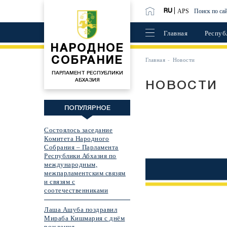
APS
Поиск по са
RU
Главная
Респуб
НАРОДНОЕ
СОБРАНИЕ
Главная
Новости
ПАРЛАМЕНТ РЕСПУБЛИКИ
АБХАЗИЯ
НОВОСТИ
ПОПУЛЯРНОЕ
Состоялось заседание
Комитета Народного
Собрания – Парламента
Республики Абхазия по
международным,
межпарламентским связям
и связям с
соотечественниками
Лаша Ашуба поздравил
Мираба Кишмария с днём
рождения