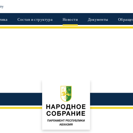
йту
лика
Состав и структура
Новости
Документы
Обраще