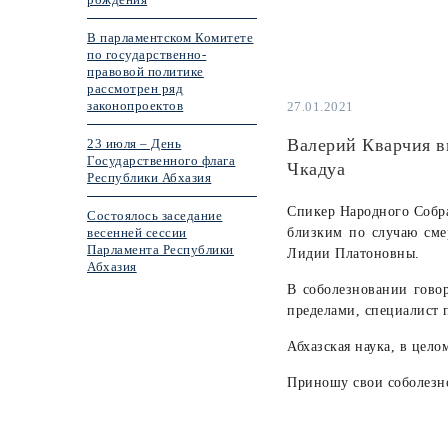
В парламентском Комитете
по государственно-
правовой политике
рассмотрен ряд
законопроектов
27.01.2021
Валерий Кварчия в
23 июля – День
Государственного флага
Чкадуа
Республики Абхазия
Спикер Народного Собр
Состоялось заседание
весенней сессии
близким по случаю сме
Парламента Республики
Лидии Платоновны.
Абхазия
В соболезновании говор
пределами, специалист 
Абхазская наука, в цело
Приношу свои соболезн