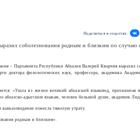
Поделиться в соцсетях:
ыразил соболезнования родным и близким по случаю
ания – Парламента Республики Абхазия Валерий Кварчия выразил с
рти доктора филологических наук, профессора, академика Академ
ится: «Ушла из жизни великий абхазский языковед, признанная н
по абхазско-адыгским языкам, человек большой души, академик Лид
м кавказоведение понесла тяжелую утрату.
ования родным и близким».