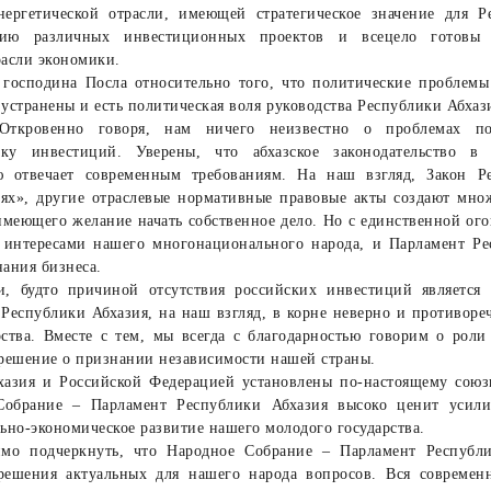
нергетической отрасли, имеющей стратегическое значение для 
цию различных инвестиционных проектов и всецело готовы 
асли экономики.
а господина Посла относительно того, что политические проблемы
устранены и есть политическая воля руководства Республики Абхаз
Откровенно говоря, нам ничего неизвестно о проблемах пол
ку инвестиций. Уверены, что абхазское законодательство в
ью отвечает современным требованиям. На наш взгляд, Закон Р
ях», другие отраслевые нормативные правовые акты создают мно
имеющего желание начать собственное дело. Но с единственной ого
 интересами нашего многонационального народа, и Парламент Ре
ания бизнеса.
и, будто причиной отсутствия российских инвестиций является 
Республики Абхазия, на наш взгляд, в корне неверно и противоре
рства. Вместе с тем, мы всегда с благодарностью говорим о рол
решение о признании независимости нашей страны.
азия и Российской Федерацией установлены по-настоящему союз
Собрание – Парламент Республики Абхазия высоко ценит усили
ьно-экономическое развитие нашего молодого государства.
имо подчеркнуть, что Народное Собрание – Парламент Республи
 решения актуальных для нашего народа вопросов. Вся современ