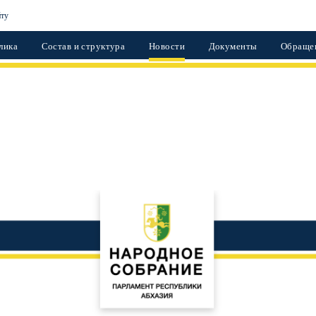
йту
лика
Состав и структура
Новости
Документы
Обраще