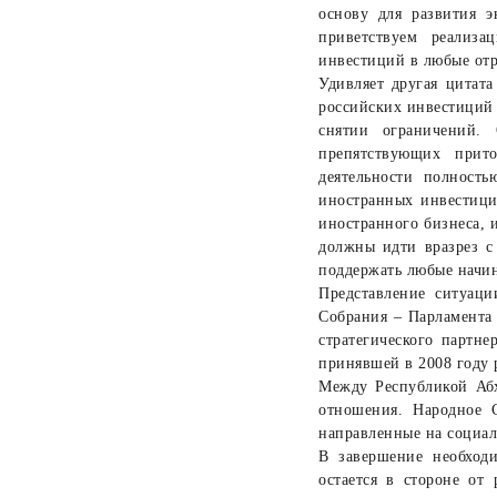
основу для развития э
приветствуем реализа
инвестиций в любые отр
Удивляет другая цитат
российских инвестиций 
снятии ограничений. 
препятствующих прито
деятельности полност
иностранных инвестици
иностранного бизнеса, 
должны идти вразрез с
поддержать любые начин
Представление ситуаци
Собрания – Парламента 
стратегического партне
принявшей в 2008 году 
Между Республикой Абх
отношения. Народное 
направленные на социал
В завершение необход
остается в стороне от