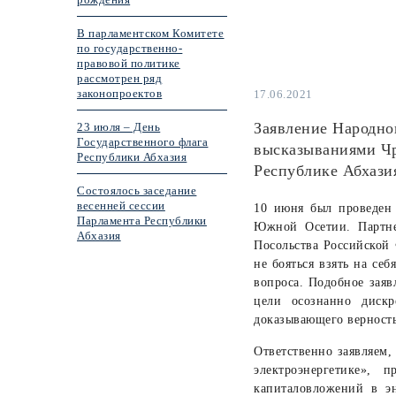
В парламентском Комитете
по государственно-
правовой политике
рассмотрен ряд
законопроектов
17.06.2021
Заявление Народно
23 июля – День
Государственного флага
высказываниями Чр
Республики Абхазия
Республике Абхази
Состоялось заседание
весенней сессии
10 июня был проведен
Парламента Республики
Южной Осетии. Партне
Абхазия
Посольства Российской
не бояться взять на се
вопроса. Подобное заяв
цели осознанно дискр
доказывающего верность
Ответственно заявляем
электроэнергетике»,
капиталовложений в э