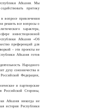
Республики Абхазия. Мы
содействовать притоку
 в вопросе привлечения
ии решить все вопросы о
итического характера,
 сфере инвестиционной
еспублики Абхазия «Об
жество преференций для
воркой – эти проекты не
спублики Абхазия готов
деятельность Народного
чит духу союзничества и
и Российской Федерации,
нические и партнерские
я Российской Стороны,
ки Абхазия никогда не
ная история Республики