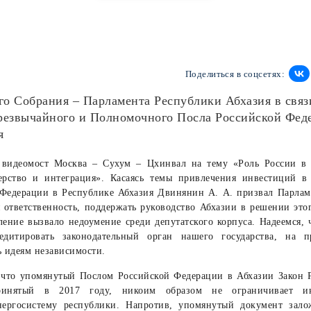
Поделиться в соцсетях:
го Собрания – Парламента Республики Абхазия в связ
езвычайного и Полномочного Посла Российской Фед
я
 видеомост Москва – Сухум – Цхинвал на тему «Роль России в 
рство и интеграция». Касаясь темы привлечения инвестиций в 
 Федерации в Республике Абхазия Двинянин А. А. призвал Парлам
бя ответственность, поддержать руководство Абхазии в решении это
ление вызвало недоумение среди депутатского корпуса. Надеемся, 
едитировать законодательный орган нашего государства, на 
 идеям независимости.
, что упомянутый Послом Российской Федерации в Абхазии Закон 
 принятый в 2017 году, никоим образом не ограничивает и
нергосистему республики. Напротив, упомянутый документ зал