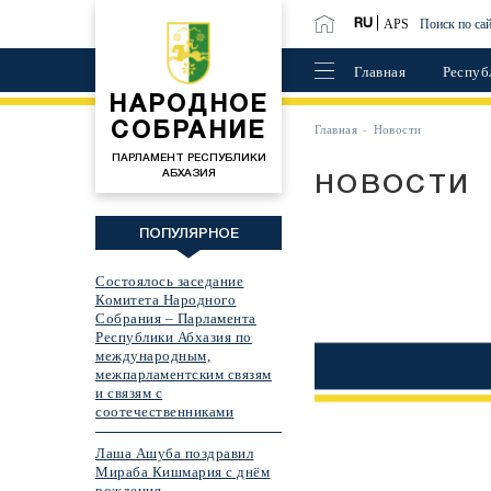
APS
Поиск по са
RU
Главная
Респуб
НАРОДНОЕ
СОБРАНИЕ
Главная
Новости
ПАРЛАМЕНТ РЕСПУБЛИКИ
АБХАЗИЯ
НОВОСТИ
ПОПУЛЯРНОЕ
Состоялось заседание
Комитета Народного
Собрания – Парламента
Республики Абхазия по
международным,
межпарламентским связям
и связям с
соотечественниками
Лаша Ашуба поздравил
Мираба Кишмария с днём
рождения