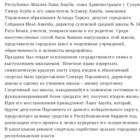
Республики Абхазия Лаша Ашуба, глава Администрации г. Сухум
Тимур Агрба и его заместитель Астамур Ашуба, начальник
Управления образования Астанда Таркил, депутат городского
Собрания Инал Амичба, директор сухумской средней школы № 1
Рита Бения, учителя, учащиеся школы и их родители. Среди
многочисленных гостей были бывшие выпускники этой школы,
представители городских школ и спортивных учреждений,
общественность и активисты микрорайона.
Праздник был открыт исполнением государственного гимна и
выступлением школьников. Почетное право перерезать
символическую красную ленту перед входом в обновленный
спортзал было предоставлено Спикеру Парламента, директору
школы и одному из учеников школы – юному спортсмену.
Спортивный зал школы, находившийся в плачевном состоянии и 
функционировавший более тридцати лет, получил вторую жизнь.
Идея его восстановления принадлежит Лаше Ашуба, который,
будучи депутатом Парламента от данного избирательного округа,
предусмотрел целевые средства в Республиканском бюджете под
реализацию этого проекта и лично курировал его осуществление.
В капитальном ремонте спортзала содействие оказали городские 
республиканские власти.