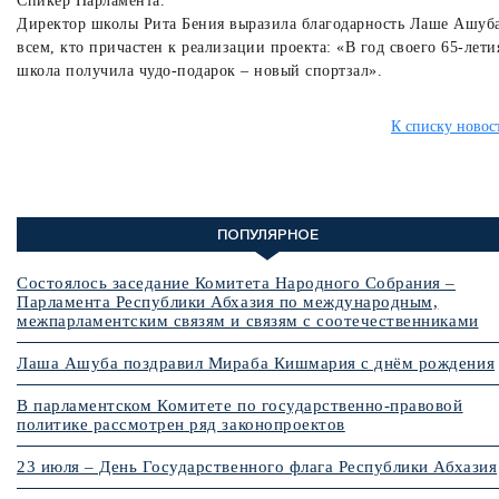
Спикер Парламента.
Директор школы Рита Бения выразила благодарность Лаше Ашуб
всем, кто причастен к реализации проекта: «В год своего 65-лети
школа получила чудо-подарок – новый спортзал».
К списку новос
ПОПУЛЯРНОЕ
Состоялось заседание Комитета Народного Собрания –
Парламента Республики Абхазия по международным,
межпарламентским связям и связям с соотечественниками
Лаша Ашуба поздравил Мираба Кишмария с днём рождения
В парламентском Комитете по государственно-правовой
политике рассмотрен ряд законопроектов
23 июля – День Государственного флага Республики Абхазия