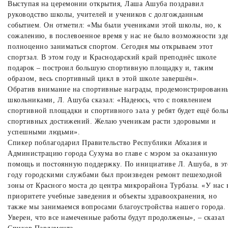
Выступая на церемонии открытия, Лаша Ашуба поздравил
руководство школы, учителей и учеников с долгожданным
событием. Он отметил: «Мы были учениками этой школы, но, к
сожалению, в послевоенное время у нас не было возможности зд
полноценно заниматься спортом. Сегодня мы открываем этот
спортзал. В этом году и Краснодарский край преподнёс школе
подарок – построил большую спортивную площадку и, таким
образом, весь спортивный цикл в этой школе завершён».
Обратив внимание на спортивные награды, продемонстрированн
школьниками, Л. Ашуба сказал: «Надеюсь, что с появлением
спортивной площадки и спортивного зала у ребят будет ещё бол
спортивных достижений. Желаю ученикам расти здоровыми и
успешными людьми».
Спикер поблагодарил Правительство Республики Абхазия и
Администрацию города Сухума во главе с мэром за оказанную
помощь и постоянную поддержку. По инициативе Л. Ашуба, в э
году городскими службами был произведен ремонт пешеходной
зоны от Красного моста до центра микрорайона Турбазы. «У нас 
приоритете учебные заведения и объекты здравоохранения, но
также мы занимаемся вопросами благоустройства нашего города.
Уверен, что все намеченные работы будут продолжены», – сказал