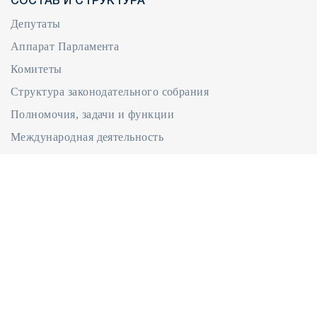
СОСТАВ И СТРУКТУРА
Депутаты
Аппарат Парламента
Комитеты
Структура законодательного собрания
Полномочия, задачи и функции
Международная деятельность
ДОКУМЕНТЫ
Документы
Законодательство
Регламент Народного Собрания
Положение об Аппарате Парламента
ОБРАЩЕНИЯ