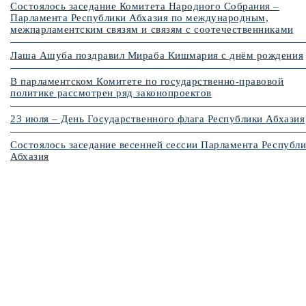
Состоялось заседание Комитета Народного Собрания –
Парламента Республики Абхазия по международным,
межпарламентским связям и связям с соотечественниками
Лаша Ашуба поздравил Мираба Кишмария с днём рождения
В парламентском Комитете по государственно-правовой
политике рассмотрен ряд законопроектов
23 июля – День Государственного флага Республики Абхазия
Состоялось заседание весенней сессии Парламента Республ
Абхазия