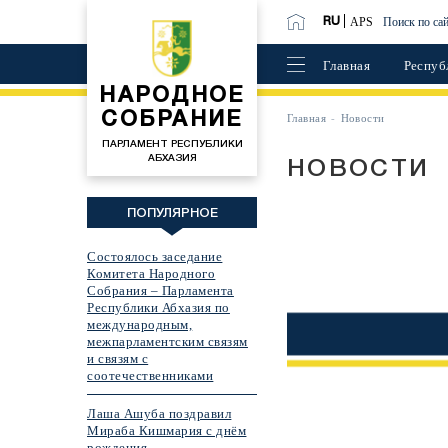
APS
Поиск по са
RU
Главная
Респуб
НАРОДНОЕ
СОБРАНИЕ
Главная
Новости
ПАРЛАМЕНТ РЕСПУБЛИКИ
АБХАЗИЯ
НОВОСТИ
ПОПУЛЯРНОЕ
Состоялось заседание
Комитета Народного
Собрания – Парламента
Республики Абхазия по
международным,
межпарламентским связям
и связям с
соотечественниками
Лаша Ашуба поздравил
Мираба Кишмария с днём
рождения