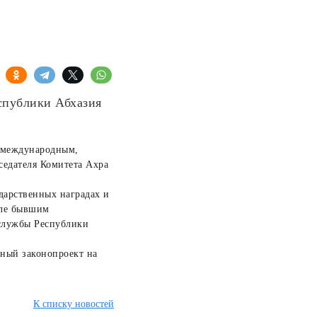
спублики Абхазия
о международным,
седателя Комитета Ахра
дарственных наградах и
сле бывшим
 службы Республики
ный законопроект на
К списку новостей