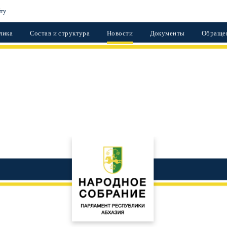
йту
лика
Состав и структура
Новости
Документы
Обраще