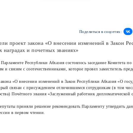
Поделиться в соцсетях:
ели проект закона «О внесении изменений в Закон Ре
х наградах и почетных званиях»
Парламенте Республики Абхазия состоялось заседание Комитета п
м и связям с соотечественниками, которое провел заместитель пред
закона «О внесении изменений в Закон Республики Абхазия «О госу
орый связан с присуждением отличившимся сотрудникам (в том чи
рства) Почётного звания «Заслуженный работник дипломатической
епутаты приняли решение рекомендовать Парламенту утвердить дан
ссии в первом чтении.