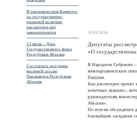
В парламентском Комитете
по государственно-
правовой политике
рассмотрен ряд
законопроектов
30.04.2026
Депутаты рассмотр
23 июля – День
Государственного флага
«О государственны
Республики Абхазия
В Народном Собрании – 
Состоялось заседание
весенней сессии
межпарламентским связя
Парламента Республики
Пачулия.
Абхазия
Был рассмотрен проект 
почетных званиях», кот
руководителям министе
Абхазия».
По итогам обсуждения д
ближайшем заседании се