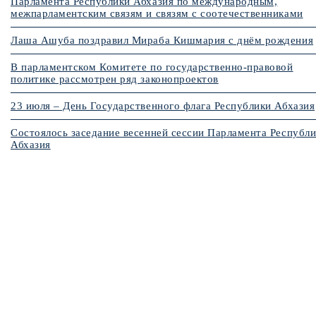
Парламента Республики Абхазия по международным,
межпарламентским связям и связям с соотечественниками
Лаша Ашуба поздравил Мираба Кишмария с днём рождения
В парламентском Комитете по государственно-правовой
политике рассмотрен ряд законопроектов
23 июля – День Государственного флага Республики Абхазия
Состоялось заседание весенней сессии Парламента Республ
Абхазия