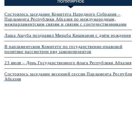
ПОПУЛЯРНОЕ
Состоялось заседание Комитета Народного Собрания –
Парламента Республики Абхазия по международным,
межпарламентским связям и связям с соотечественниками
Лаша Ашуба поздравил Мираба Кишмария с днём рождения
В парламентском Комитете по государственно-правовой
политике рассмотрен ряд законопроектов
23 июля – День Государственного флага Республики Абхазия
Состоялось заседание весенней сессии Парламента Республ
Абхазия