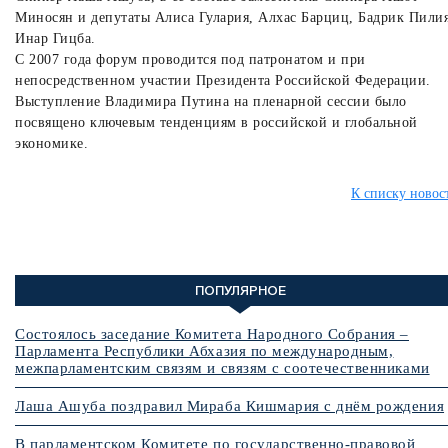
Миносян и депутаты Алиса Гулария, Алхас Барциц, Бадрик Пилия
Инар Гицба.
С 2007 года форум проводится под патронатом и при
непосредственном участии Президента Российской Федерации.
Выступление Владимира Путина на пленарной сессии было
посвящено ключевым тенденциям в российской и глобальной
экономике.
К списку новос
ПОПУЛЯРНОЕ
Состоялось заседание Комитета Народного Собрания –
Парламента Республики Абхазия по международным,
межпарламентским связям и связям с соотечественниками
Лаша Ашуба поздравил Мираба Кишмария с днём рождения
В парламентском Комитете по государственно-правовой