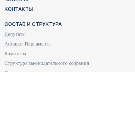
КОНТАКТЫ
СОСТАВ И СТРУКТУРА
Депутаты
Аппарат Парламента
Комитеты
Структура законодательного собрания
Полномочия, задачи и функции
Международная деятельность
ДОКУМЕНТЫ
Документы
Законодательство
Регламент Народного Собрания