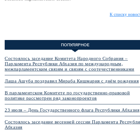
К списку новос
ПОПУЛЯРНОЕ
Состоялось заседание Комитета Народного Собрания –
Парламента Республики Абхазия по международным,
межпарламентским связям и связям с соотечественниками
Лаша Ашуба поздравил Мираба Кишмария с днём рождения
В парламентском Комитете по государственно-правовой
политике рассмотрен ряд законопроектов
23 июля – День Государственного флага Республики Абхазия
Состоялось заседание весенней сессии Парламента Республ
Абхазия