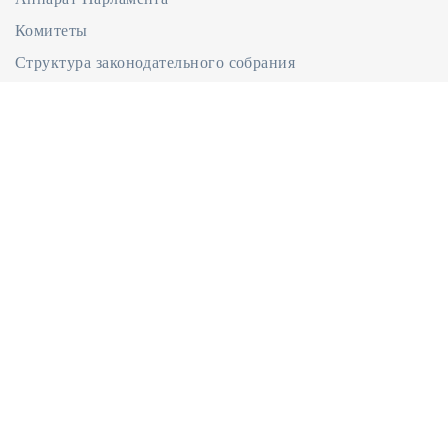
Комитеты
Структура законодательного собрания
Полномочия, задачи и функции
Международная деятельность
ДОКУМЕНТЫ
Документы
Законодательство
Регламент Народного Собрания
Положение об Аппарате Парламента
ОБРАЩЕНИЯ
Написать обращение
Интернет-приемная