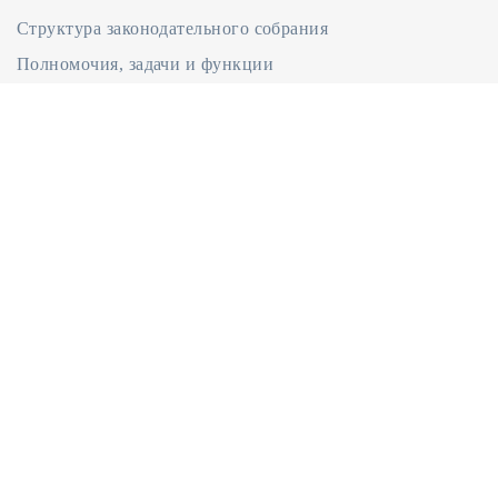
Структура законодательного собрания
Полномочия, задачи и функции
Международная деятельность
ДОКУМЕНТЫ
Документы
Законодательство
Регламент Народного Собрания
Положение об Аппарате Парламента
ОБРАЩЕНИЯ
Написать обращение
Интернет-приемная
Порядок и время приема