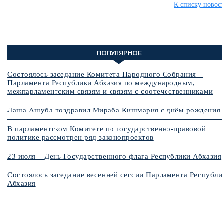
К списку новос
ПОПУЛЯРНОЕ
Состоялось заседание Комитета Народного Собрания –
Парламента Республики Абхазия по международным,
межпарламентским связям и связям с соотечественниками
Лаша Ашуба поздравил Мираба Кишмария с днём рождения
В парламентском Комитете по государственно-правовой
политике рассмотрен ряд законопроектов
23 июля – День Государственного флага Республики Абхазия
Состоялось заседание весенней сессии Парламента Республ
Абхазия