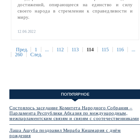
достижений, опирающееся на единство и силу
своего народа в стремлении к справедливости и
миру.
12.06.2022
Пред.
1
...
112
113
114
115
116
...
260
След.
ПОПУЛЯРНОЕ
Состоялось заседание Комитета Народного Собрания –
Парламента Республики Абхазия по международным,
межпарламентским связям и связям с соотечественниками
Лаша Ашуба поздравил Мираба Кишмария с днём
рождения