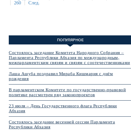
260
След.
ПОПУЛЯРНОЕ
Состоялось заседание Комитета Народного Собрания –
Парламента Республики Абхазия по международным,
межпарламентским связям и связям с соотечественниками
Лаша Ашуба поздравил Мираба Кишмария с днём
рождения
В парламентском Комитете по государственно-правовой
политике рассмотрен ряд законопроектов
23 июля – День Государственного флага Республики
Абхазия
Состоялось заседание весенней сессии Парламента
Республики Абхазия