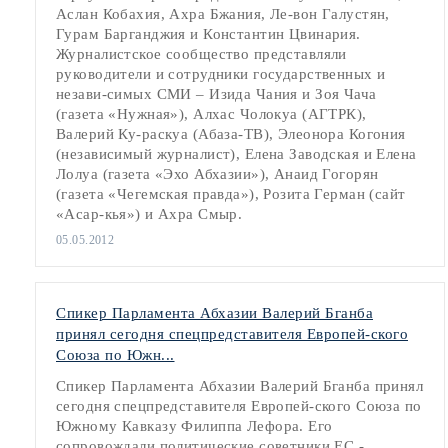
Аслан Кобахия, Ахра Бжания, Ле-вон Галустян,
Гурам Барганджия и Константин Цвинария.
Журналистское сообщество представляли
руководители и сотрудники государственных и
незави-симых СМИ – Изида Чания и Зоя Чача
(газета «Нужная»), Алхас Чолокуа (АГТРК),
Валерий Ку-раскуа (Абаза-ТВ), Элеонора Когония
(независимый журналист), Елена Заводская и Елена
Лолуа (газета «Эхо Абхазии»), Анаид Гогорян
(газета «Чегемская правда»), Розита Герман (сайт
«Асар-кья») и Ахра Смыр.
05.05.2012
Спикер Парламента Абхазии Валерий Бганба
принял сегодня спецпредставителя Европей-ского
Союза по Южн...
Спикер Парламента Абхазии Валерий Бганба принял
сегодня спецпредставителя Европей-ского Союза по
Южному Кавказу Филиппа Лефора. Его
сопровождали политические советники ЕС -