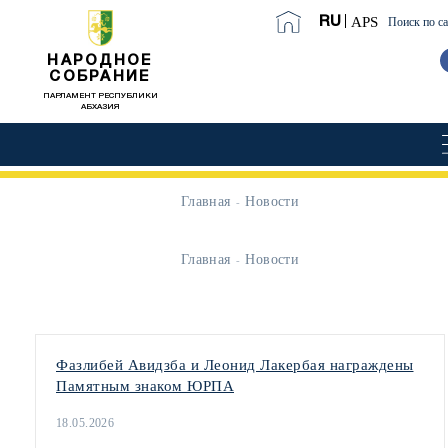
APS
RU
Поиск по с
НАРОДНОЕ
СОБРАНИЕ
ПАРЛАМЕНТ РЕСПУБЛИКИ
АБХАЗИЯ
Главная
Новости
Главная
Новости
Фазлибей Авидзба и Леонид Лакербая награждены
Памятным знаком ЮРПА
18.05.2026