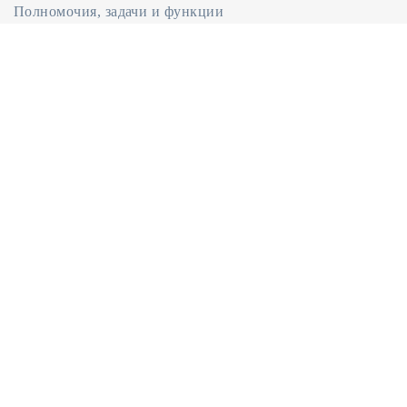
Полномочия, задачи и функции
Международная деятельность
ДОКУМЕНТЫ
Документы
Законодательство
Регламент Народного Собрания
Положение об Аппарате Парламента
ОБРАЩЕНИЯ
Написать обращение
Интернет-приемная
Порядок и время приема
© 2021 «Народное Собрание - Парламент Республики Абхазия»